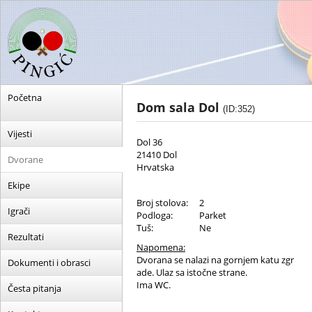
Početna
Dom sala Dol
(ID:352)
Vijesti
Dol 36
21410 Dol
Dvorane
Hrvatska
Ekipe
Broj stolova:
2
Igrači
Podloga:
Parket
Tuš:
Ne
Rezultati
Napomena:
Dvorana se nalazi na gornjem katu zgr
Dokumenti i obrasci
ade. Ulaz sa istočne strane.
Ima WC.
Česta pitanja