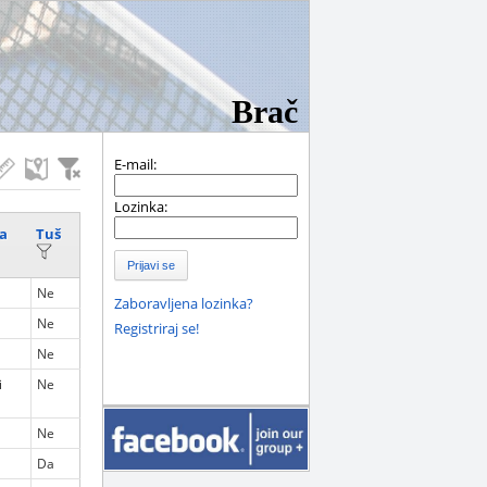
Brač
E-mail:
Lozinka:
a
Tuš
Prijavi se
Ne
Zaboravljena lozinka?
Ne
Registriraj se!
Ne
i
Ne
Ne
Da