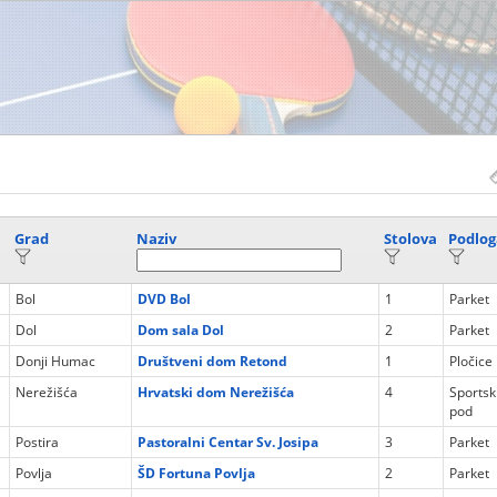
Grad
Naziv
Stolova
Podlog
Bol
DVD Bol
1
Parket
Dol
Dom sala Dol
2
Parket
Donji Humac
Društveni dom Retond
1
Pločice
Nerežišća
Hrvatski dom Nerežišća
4
Sportsk
pod
Postira
Pastoralni Centar Sv. Josipa
3
Parket
Povlja
ŠD Fortuna Povlja
2
Parket