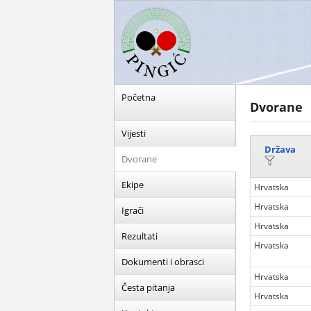
Početna
Dvorane
Vijesti
Država
Dvorane
Ekipe
Hrvatska
Hrvatska
Igrači
Hrvatska
Rezultati
Hrvatska
Dokumenti i obrasci
Hrvatska
Česta pitanja
Hrvatska