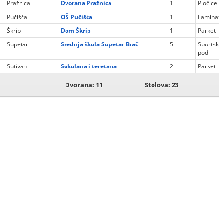
Pražnica
Dvorana Pražnica
1
Pločice
Pučišća
OŠ Pučišća
1
Lamina
Škrip
Dom Škrip
1
Parket
Supetar
Srednja škola Supetar Brač
5
Sportsk
pod
Sutivan
Sokolana i teretana
2
Parket
Dvorana: 11
Stolova: 23