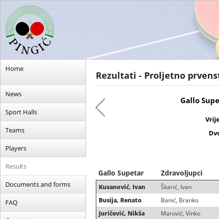
Home
Rezultati - Proljetno prvens
News
Gallo Supe
Sport Halls
Vrij
Teams
Dv
Players
Results
Gallo Supetar
Zdravoljupci
Documents and forms
Kusanović, Ivan
Škarić, Ivan
Busija, Renato
Banić, Branko
FAQ
Juričević, Nikša
Marović, Vinko