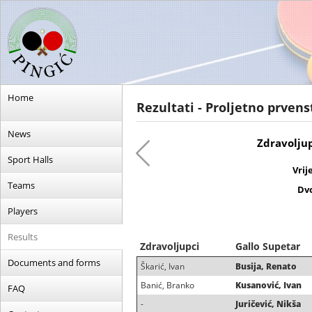
Home
Rezultati - Proljetno prvens
News
Zdravoljup
Sport Halls
Vrij
Teams
Dv
Players
Results
Zdravoljupci
Gallo Supetar
Documents and forms
Škarić, Ivan
Busija, Renato
Banić, Branko
Kusanović, Ivan
FAQ
-
Juričević, Nikša