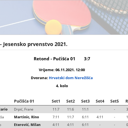
 - Jesensko prvenstvo 2021.
Retond - Pučišća 01
3:7
Vrijeme: 06.11.2021. 12:00
Dvorana:
Hrvatski dom Nerežišća
4. kolo
Pučišća 01
Set1
Set2
Set3
Set4
Set5
R
Mario
Drpić, Frane
11:7
11:6
11:1
-
-
3
kša
Martinic, Rino
7:11
11:7
6:11
4:11
-
1
o
Eterović, Milan
4:11
4:11
6:11
-
-
0