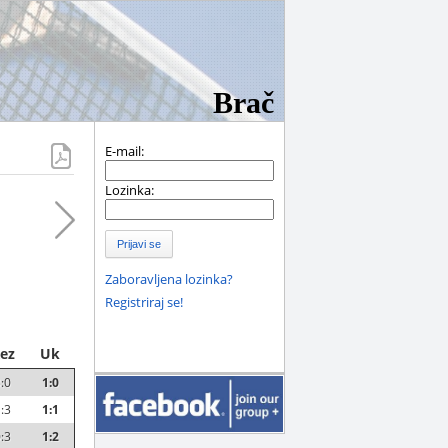
Brač
E-mail:
Lozinka:
Prijavi se
Zaboravljena lozinka?
Registriraj se!
ez
Uk
:0
1:0
:3
1:1
:3
1:2