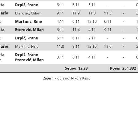
kša
Drpić, Frane
6:11
6:11
5:11
-
-
0
Mario
Eterović, Milan
9:11
11:9
11:8
11:3
-
3
o
Martinic, Rino
4:11
6:11
12:10
6:11
-
1
kša
Eterović, Milan
6:11
11:4
4:11
9:11
-
1
o
Drpić, Frane
5:11
0:11
2:11
-
-
0
Mario
Martinic, Rino
11:8
8:11
12:10
11:6
-
3
kša
Drpić, Frane
3:11
6:11
4:11
-
-
0
o
Eterović, Milan
Setovi: 12:23
Poeni: 254:332
Zapisnik objavio: Nikola Kašić