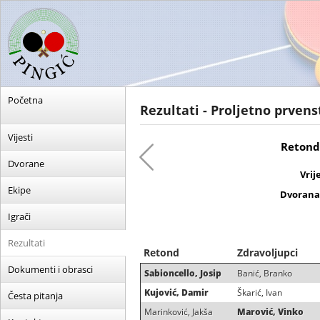
Početna
Rezultati - Proljetno prvens
Vijesti
Retond 
Dvorane
Vrij
Ekipe
Dvorana
Igrači
Rezultati
Retond
Zdravoljupci
Dokumenti i obrasci
Sabioncello, Josip
Banić, Branko
Kujović, Damir
Škarić, Ivan
Česta pitanja
Marinković, Jakša
Marović, Vinko