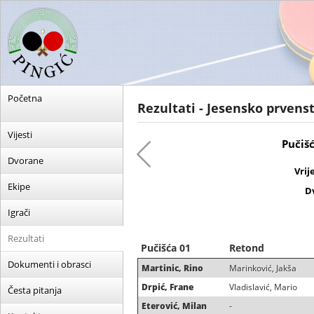
Početna
Rezultati - Jesensko prvenst
Vijesti
Pučiš
Dvorane
Vrij
Ekipe
D
Igrači
Rezultati
Pučišća 01
Retond
Dokumenti i obrasci
Martinic, Rino
Marinković, Jakša
Drpić, Frane
Vladislavić, Mario
Česta pitanja
Eterović, Milan
-