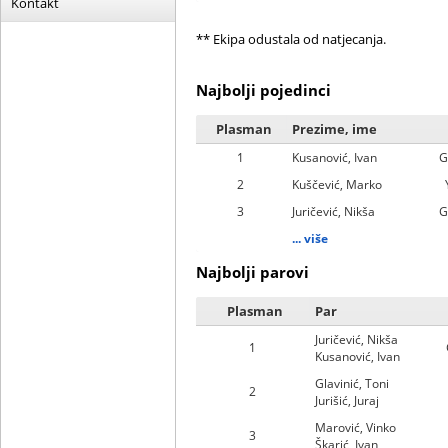
Kontakt
** Ekipa odustala od natjecanja.
Najbolji pojedinci
Plasman
Prezime, ime
1
Kusanović, Ivan
G
2
Kuščević, Marko
3
Juričević, Nikša
G
... više
Najbolji parovi
Plasman
Par
Juričević, Nikša
1
Kusanović, Ivan
Glavinić, Toni
2
Jurišić, Juraj
Marović, Vinko
3
Škarić, Ivan