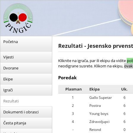
Početna
Rezultati - Jesensko prvenst
Vijesti
Kliknite na igrača, par ili ekipu da vidite
pob
neodigrane susrete. Klikom na ekipu,
ovak
Dvorane
Poredak
Ekipe
Plasman
Ekipa
Uk.
Igrači
1
Gallo Supetar
6
Rezultati
2
Postira
6
Dokumenti i obrasci
3
Young boys
6
4
Zdravoljupci
6
Česta pitanja
-
Retond
0